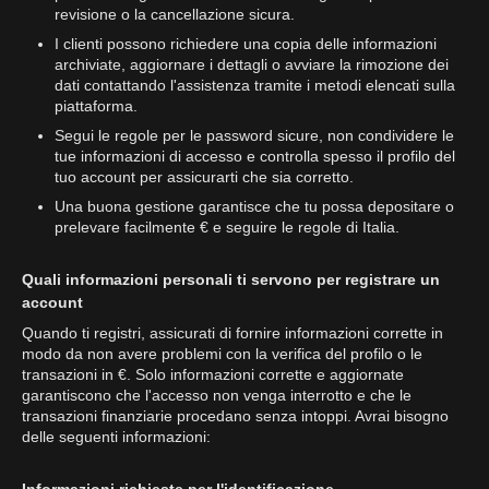
revisione o la cancellazione sicura.
I clienti possono richiedere una copia delle informazioni
archiviate, aggiornare i dettagli o avviare la rimozione dei
dati contattando l'assistenza tramite i metodi elencati sulla
piattaforma.
Segui le regole per le password sicure, non condividere le
tue informazioni di accesso e controlla spesso il profilo del
tuo account per assicurarti che sia corretto.
Una buona gestione garantisce che tu possa depositare o
prelevare facilmente € e seguire le regole di Italia.
Quali informazioni personali ti servono per registrare un
account
Quando ti registri, assicurati di fornire informazioni corrette in
modo da non avere problemi con la verifica del profilo o le
transazioni in €. Solo informazioni corrette e aggiornate
garantiscono che l'accesso non venga interrotto e che le
transazioni finanziarie procedano senza intoppi. Avrai bisogno
delle seguenti informazioni:
Informazioni richieste per l'identificazione