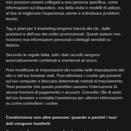
non possono essere collegati a una persona specifica, come
informazioni sul dispositivo, ora della visita e modelli di utilizzo,
al fine di migliorare l'esperienza utente e individuare problemi
tecnici.
Tag e pixel per il marketing tengono traccia dei clic, delle
posizioni e dell'uso dei codici promozionali. Questi sistemi non
ricevono mai informazioni personali o dettagli sensibili su
italiano.
Secondo le regole Italia, tutti i dati raccolti vengono
automaticamente combinati e mantenuti al sicuro.
Puoi modificare le impostazioni dei cookie nelle impostazioni del
sito o nel tuo browser web. Puoi eliminare i cookie già presenti
sul tuo computer o bloccare determinati metodi di tracciamento.
Tieni presente che questo potrebbe causare l'interruzione di
alcune funzioni di pagamento o account. Consulta i file di aiuto
del tuo browser o contatta l'assistenza per ulteriori informazioni
su come controllare i cookie.
Condivisione con altre persone: quando e perché i tuoi
dati vengono trasferiti