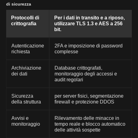
di sicurezza
Protocolli di
Per i dati in transito e a riposo,
crittografia
utilizzare TLS 1.3 e AES a 256
bit.
Autenticazione
2FA e imposizione di password
richiesta
complesse
Archiviazione
Database crittografati,
dei dati
monitoraggio degli accessi e
audit regolari
Sicurezza
per server fisici, segmentazione
della struttura
firewall e protezione DDOS
Avvisi e
Rilevamento delle minacce in
monitoraggio
tempo reale e blocco automatico
delle attività sospette