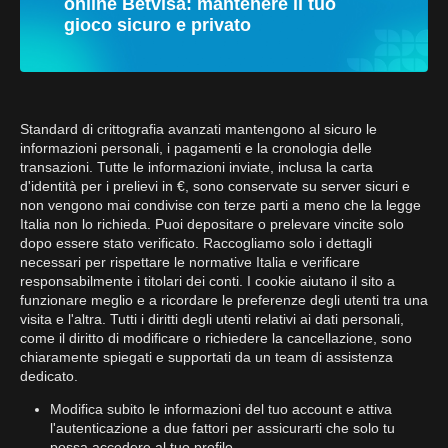
online Betvisa: mantenere il tuo
gioco sicuro e privato
Standard di crittografia avanzati mantengono al sicuro le
informazioni personali, i pagamenti e la cronologia delle
transazioni. Tutte le informazioni inviate, inclusa la carta
d'identità per i prelievi in €, sono conservate su server sicuri e
non vengono mai condivise con terze parti a meno che la legge
Italia non lo richieda. Puoi depositare o prelevare vincite solo
dopo essere stato verificato. Raccogliamo solo i dettagli
necessari per rispettare le normative Italia e verificare
responsabilmente i titolari dei conti. I cookie aiutano il sito a
funzionare meglio e a ricordare le preferenze degli utenti tra una
visita e l'altra. Tutti i diritti degli utenti relativi ai dati personali,
come il diritto di modificare o richiedere la cancellazione, sono
chiaramente spiegati e supportati da un team di assistenza
dedicato.
Modifica subito le informazioni del tuo account e attiva
l'autenticazione a due fattori per assicurarti che solo tu
possa accedere al tuo profilo.