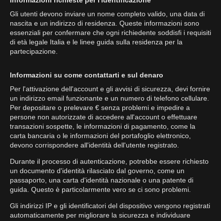
Gli utenti devono inviare un nome completo valido, una data di
nascita e un indirizzo di residenza. Queste informazioni sono
essenziali per confermare che ogni richiedente soddisfi i requisiti
di età legale Italia e le linee guida sulla residenza per la
partecipazione.
Informazioni su come contattarti e sul denaro
Per l'attivazione dell'account e gli avvisi di sicurezza, devi fornire
un indirizzo email funzionante e un numero di telefono cellulare.
Per depositare o prelevare € senza problemi e impedire a
persone non autorizzate di accedere all'account o effettuare
transazioni sospette, le informazioni di pagamento, come la
carta bancaria o le informazioni del portafoglio elettronico,
devono corrispondere all'identità dell'utente registrato.
Durante il processo di autenticazione, potrebbe essere richiesto
un documento d'identità rilasciato dal governo, come un
passaporto, una carta d'identità nazionale o una patente di
guida. Questo è particolarmente vero se ci sono problemi.
Gli indirizzi IP e gli identificatori del dispositivo vengono registrati
automaticamente per migliorare la sicurezza e individuare