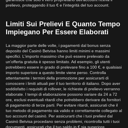
prelievo, proteggendo il tuo € e l'integrità del tuo account.
Limiti Sui Prelievi E Quanto Tempo
Impiegano Per Essere Elaborati
La maggior parte delle volte, i pagamenti dal bonus senza
deposito del Casinò Betvisa hanno limiti minimi e massimi
specifici. L'importo massimo che può essere prelevato da
un'offerta gratuita è spesso limitato. Ad esempio, gli utenti
potrebbero essere in grado di prelevare fino a 100 €, e qualsiasi
importo superiore a questo limite viene perso. Controlla
attentamente i termini della promozione per assicurarti di
conoscere i limiti attuali per il tuo territorio di italiano. Dopo aver
soddisfatto i requisiti di rollover, le richieste di prelievo verranno
elaborate. I tempi di elaborazione possono variare da 24 a 72
ore, esclusi eventuali ritardi che potrebbero derivare da fornitori
di pagamento di terze parti. Per evitare ritardi, assicurati che il
tuo metodo di pagamento sia valido e correttamente collegato al
tuo account del casinò. Per assicurarti che i tuoi prelievi dal
Casinò Betvisa procedano senza problemi, ricontrolla tutti i tuoi
documenti, assicurati che il tuo saldo in € sia superiore