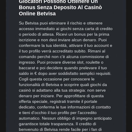
Giocatori Possono Ottenere Un
Bonus Senza Deposito Al Casinò
Online Betvisa
Su Betvisa puoi eliminare il rischio e ottenere
accesso immediato ai giochi senza carta di credito
o periodo di attesa. Ricevi un bonus per la prima
iscrizione e non devi inviare alcun denaro. Puoi
confermare la tua identità, attivare il tuo account e
il tuo profilo verrà accreditato subito. Rimani al
comando perché non c'è alcuna commissione di
ingresso. Puoi provare diverse slot, roulette o
baccarat e poi decidere quando prelevare il tuo
saldo in € dopo aver soddisfatto semplici requisiti.
Cogli questa occasione per conoscere le
funzionalità di Betvisa e scoprire quali giochi da
casinò si adattano alla tua strategia: non serve
denaro per iniziare. Per approfittare di questa
offerta speciale, registrati tramite il portale
dedicato, conferma le tue informazioni di contatto
e tieni d'occhio il tuo profilo per l'accredito
automatico. Nessun obbligo di impegno anticipato
garantisce totale trasparenza. Il credito di
benvenuto di Betvisa rende facile per i fan di