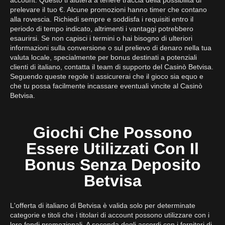
account. Questo ti aiuterà a tenere traccia della possibilità di
prelevare il tuo €. Alcune promozioni hanno timer che contano
alla rovescia. Richiedi sempre e soddisfa i requisiti entro il
periodo di tempo indicato, altrimenti i vantaggi potrebbero
esaurirsi. Se non capisci i termini o hai bisogno di ulteriori
informazioni sulla conversione o sul prelievo di denaro nella tua
valuta locale, specialmente per bonus destinati a potenziali
clienti di italiano, contatta il team di supporto del Casinò Betvisa.
Seguendo queste regole ti assicurerai che il gioco sia equo e
che tu possa facilmente incassare eventuali vincite al Casinò
Betvisa.
Giochi Che Possono
Essere Utilizzati Con Il
Bonus Senza Deposito
Betvisa
L'offerta di italiano di Betvisa è valida solo per determinate
categorie e titoli che i titolari di account possono utilizzare con i
loro fondi promozionali. A seconda degli accordi con i fornitori di