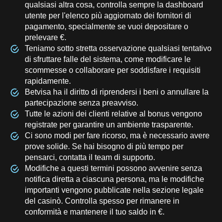
qualsiasi altra cosa, controlla sempre la dashboard
utente per l'elenco più aggiornato dei fornitori di
pagamento, specialmente se vuoi depositare o
prelevare €.
Teniamo sotto stretta osservazione qualsiasi tentativo
di sfruttare falle del sistema, come modificare le
scommesse o collaborare per soddisfare i requisiti
rapidamente.
Betvisa ha il diritto di riprendersi i beni o annullare la
partecipazione senza preavviso.
Tutte le azioni dei clienti relative al bonus vengono
registrate per garantire un ambiente trasparente.
Ci sono modi per fare ricorso, ma è necessario avere
prove solide. Se hai bisogno di più tempo per
pensarci, contatta il team di supporto.
Modifiche a questi termini possono avvenire senza
notifica diretta a ciascuna persona, ma le modifiche
importanti vengono pubblicate nella sezione legale
del casinò. Controlla spesso per rimanere in
conformità e mantenere il tuo saldo in €.