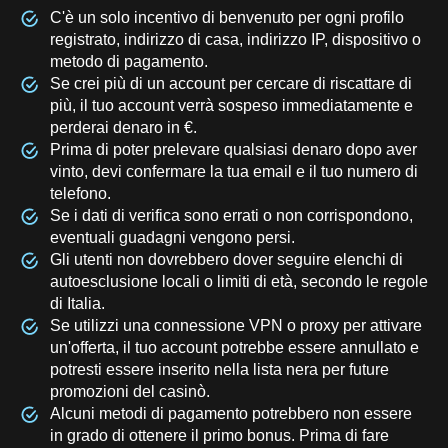
C'è un solo incentivo di benvenuto per ogni profilo
registrato, indirizzo di casa, indirizzo IP, dispositivo o
metodo di pagamento.
Se crei più di un account per cercare di riscattare di
più, il tuo account verrà sospeso immediatamente e
perderai denaro in €.
Prima di poter prelevare qualsiasi denaro dopo aver
vinto, devi confermare la tua email e il tuo numero di
telefono.
Se i dati di verifica sono errati o non corrispondono,
eventuali guadagni vengono persi.
Gli utenti non dovrebbero dover seguire elenchi di
autoesclusione locali o limiti di età, secondo le regole
di Italia.
Se utilizzi una connessione VPN o proxy per attivare
un'offerta, il tuo account potrebbe essere annullato e
potresti essere inserito nella lista nera per future
promozioni del casinò.
Alcuni metodi di pagamento potrebbero non essere
in grado di ottenere il primo bonus. Prima di fare