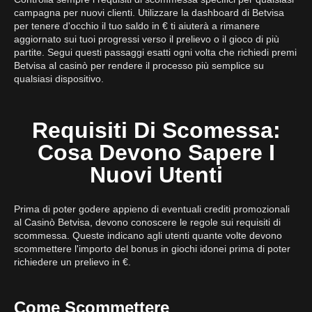
campagna per nuovi clienti. Utilizzare la dashboard di Betvisa
per tenere d'occhio il tuo saldo in € ti aiuterà a rimanere
aggiornato sui tuoi progressi verso il prelievo o il gioco di più
partite. Segui questi passaggi esatti ogni volta che richiedi premi
Betvisa al casinò per rendere il processo più semplice su
qualsiasi dispositivo.
Requisiti Di Scomessa:
Cosa Devono Sapere I
Nuovi Utenti
Prima di poter godere appieno di eventuali crediti promozionali
al Casinò Betvisa, devono conoscere le regole sui requisiti di
scommessa. Queste indicano agli utenti quante volte devono
scommettere l'importo del bonus in giochi idonei prima di poter
richiedere un prelievo in €.
Come Scommettere