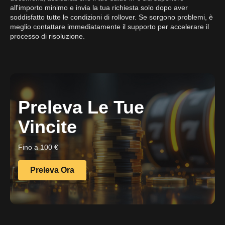
all'importo minimo e invia la tua richiesta solo dopo aver
soddisfatto tutte le condizioni di rollover. Se sorgono problemi, è
meglio contattare immediatamente il supporto per accelerare il
processo di risoluzione.
Preleva Le Tue
Vincite
Fino a 100 €
Preleva Ora