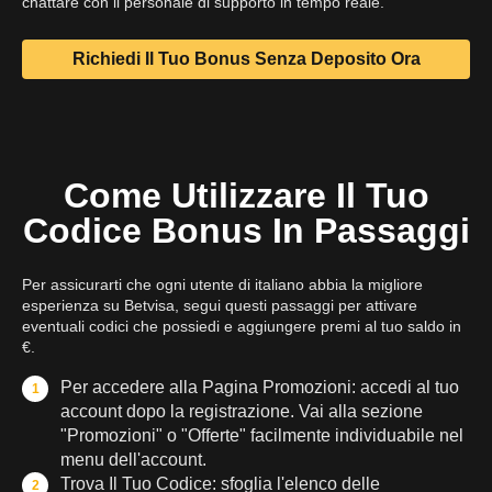
chattare con il personale di supporto in tempo reale.
Richiedi Il Tuo Bonus Senza Deposito Ora
Come Utilizzare Il Tuo
Codice Bonus In Passaggi
Per assicurarti che ogni utente di italiano abbia la migliore
esperienza su Betvisa, segui questi passaggi per attivare
eventuali codici che possiedi e aggiungere premi al tuo saldo in
€.
Per accedere alla Pagina Promozioni: accedi al tuo
account dopo la registrazione. Vai alla sezione
"Promozioni" o "Offerte" facilmente individuabile nel
menu dell'account.
Trova Il Tuo Codice: sfoglia l'elenco delle