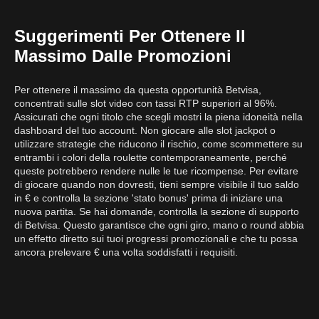
Suggerimenti Per Ottenere Il
Massimo Dalle Promozioni
Per ottenere il massimo da questa opportunità Betvisa,
concentrati sulle slot video con tassi RTP superiori al 96%.
Assicurati che ogni titolo che scegli mostri la piena idoneità nella
dashboard del tuo account. Non giocare alle slot jackpot o
utilizzare strategie che riducono il rischio, come scommettere su
entrambi i colori della roulette contemporaneamente, perché
queste potrebbero rendere nulle le tue ricompense. Per evitare
di giocare quando non dovresti, tieni sempre visibile il tuo saldo
in € e controlla la sezione 'stato bonus' prima di iniziare una
nuova partita. Se hai domande, controlla la sezione di supporto
di Betvisa. Questo garantisce che ogni giro, mano o round abbia
un effetto diretto sui tuoi progressi promozionali e che tu possa
ancora prelevare € una volta soddisfatti i requisiti.