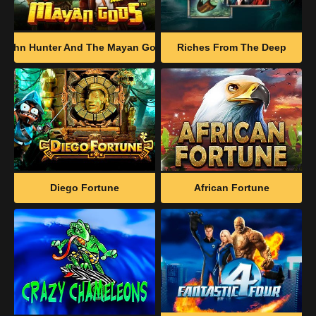
Quando Confronti L'Offerta Di Betvisa Con Quelle Di
Altri Casinò Online Popolari Tra Il Pubblico Di italiano,
La Parola Chiave Betvisa Risulta Sempre La Migliore
John Hunter And The Mayan Gods
Riches From The Deep
Perché Offre Ai Titolari Di Account Vantaggi Unici.
Termini E Condizioni Solo Per La Promozione Di
Benvenuto Di Betvisa
Limiti Temporali E Validità Del Bonus
Idoneità A Un Solo Account E Limitazioni Del Dispositivo
Servizio Clienti Per Domande E Problemi Con I Bonus
Diego Fortune
African Fortune
Un Processo Per Risolvere Rapidamente I Problemi
I Modi Migliori Per Contattare Il Supporto
Persone Che Hanno Utilizzato Il Bonus Senza Deposito
Betvisa Nella Vita Reale