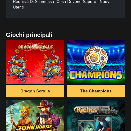
Requisiti Di Scomessa: Cosa Devono Sapere I Nuovi
Utenti
Come Scommettere
Come Soddisfare I Requisiti Di Scomessa Più
Velocemente
Giochi principali
Giochi Che Possono Essere Utilizzati Con Il Bonus
Senza Deposito Betvisa
Tipi Di Giochi Consentiti
Suggerimenti Per Ottenere Il Massimo Dalle Promozioni
Regole Chiave Per Prelevare Le Vincite Dal Bonus
Senza Deposito
Dragon Scrolls
The Champions
Requisiti Per La Verifica Dell'Identità
Limiti Sui Prelievi E Quanto Tempo Impiegano Per
Essere Elaborati
Cose Che Non Dovresti Fare Quando Utilizzi I Bonus
Senza Deposito