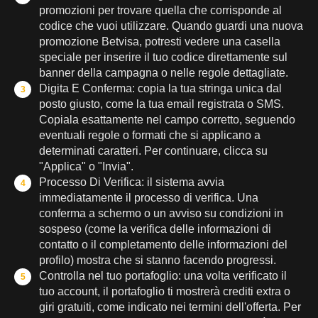
promozioni per trovare quella che corrisponde al
codice che vuoi utilizzare. Quando guardi una nuova
promozione Betvisa, potresti vedere una casella
speciale per inserire il tuo codice direttamente sul
banner della campagna o nelle regole dettagliate.
Digita E Conferma: copia la tua stringa unica dal
posto giusto, come la tua email registrata o SMS.
Copiala esattamente nel campo corretto, seguendo
eventuali regole o formati che si applicano a
determinati caratteri. Per continuare, clicca su
"Applica" o "Invia".
Processo Di Verifica: il sistema avvia
immediatamente il processo di verifica. Una
conferma a schermo o un avviso su condizioni in
sospeso (come la verifica delle informazioni di
contatto o il completamento delle informazioni del
profilo) mostra che si stanno facendo progressi.
Controlla nel tuo portafoglio: una volta verificato il
tuo account, il portafoglio ti mostrerà crediti extra o
giri gratuiti, come indicato nei termini dell'offerta. Per