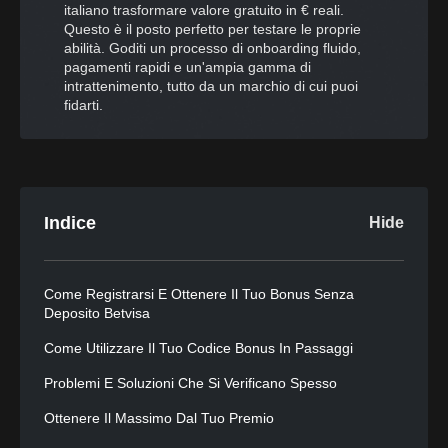
italiano trasformare valore gratuito in € reali.
Questo è il posto perfetto per testare le proprie
abilità. Goditi un processo di onboarding fluido,
pagamenti rapidi e un'ampia gamma di
intrattenimento, tutto da un marchio di cui puoi
fidarti.
Indice
Hide
Come Registrarsi E Ottenere Il Tuo Bonus Senza
Deposito Betvisa
Come Utilizzare Il Tuo Codice Bonus In Passaggi
Problemi E Soluzioni Che Si Verificano Spesso
Ottenere Il Massimo Dal Tuo Premio