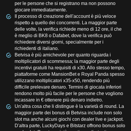
per le persone che si registrano ma non possono
giocare immediatamente.
Il processo di creazione dell'account è più veloce
rispetto a quello dei concorrenti. La maggior parte
delle volte, la verifica richiede meno di 12 ore, il che
è meglio di BK8 o Dafabet, dove la verifica può
richiedere diversi giorni, specialmente per i
richiedenti di italiano.
Betvisa è più amichevole per quanto riguarda i
moltiplicatori di scommessa; la maggior parte degli
incentivi gratuiti ha requisiti di x30. Allo stesso tempo,
piattaforme come MansionBet e Royal Panda spesso
utilizzano moltiplicatori x35-x50, rendendo più
difficile prelevare denaro. Termini di giocata inferiori
rendono molto più facile per le persone che vogliono
incassare in € ottenere più denaro indietro.
Un'altra cosa che li distingue è la varietà di round. La
maggior parte dei bonus di Betvisa include non solo
slot ma anche alcuni giochi con dealer live e jackpot.
D'altra parte, LuckyDays e Bitstarz offrono bonus solo