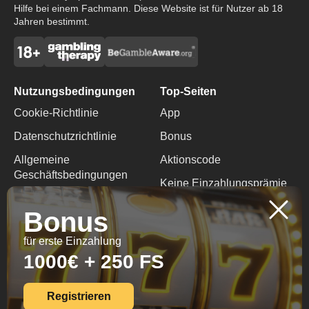
Hilfe bei einem Fachmann. Diese Website ist für Nutzer ab 18
Jahren bestimmt.
Nutzungsbedingungen
Top-Seiten
Cookie-Richtlinie
App
Datenschutzrichtlinie
Bonus
Allgemeine
Aktionscode
Geschäftsbedingungen
Keine Einzahlungsprämie
Verantwortungsvolles
Bonus
Spielen
für erste Einzahlung
Kontakte
1000€ + 250 FS
+1 403 856 7823
info@betvisacasinoonline.com
Registrieren
© 2026 All Rights