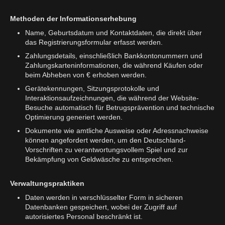
Methoden der Informationserhebung
Name, Geburtsdatum und Kontaktdaten, die direkt über
das Registrierungsformular erfasst werden.
Zahlungsdetails, einschließlich Bankkontonummern und
Zahlungskarteninformationen, die während Käufen oder
beim Abheben von € erhoben werden.
Gerätekennungen, Sitzungsprotokolle und
Interaktionsaufzeichnungen, die während der Website-
Besuche automatisch für Betrugsprävention und technische
Optimierung generiert werden.
Dokumente wie amtliche Ausweise oder Adressnachweise
können angefordert werden, um den Deutschland-
Vorschriften zu verantwortungsvollem Spiel und zur
Bekämpfung von Geldwäsche zu entsprechen.
Verwaltungspraktiken
Daten werden in verschlüsselter Form in sicheren
Datenbanken gespeichert, wobei der Zugriff auf
autorisiertes Personal beschränkt ist.