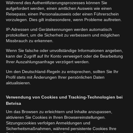
Während des Authentifizierungsprozesses können Sie
aufgefordert werden, einen amtlichen Ausweis wie einen
Reisepass, einen Personalausweis oder einen Führerschein
vorzulegen. Dies gilt insbesondere, wenn Probleme auftreten.
IP-Adressen und Gerätekennungen werden automatisch
protokolliert, um die Sicherheit zu verbessern und möglichen
Missbrauch zu erkennen.
Wenn Sie falsche oder unvollständige Informationen angeben,
kann der Zugriff auf Ihr Konto verweigert oder die Bearbeitung
Ihrer Auszahlungsanfrage verzögert werden.
Um den Deutschland-Regeln zu entsprechen, sollten Sie Ihr
Profil stets mit Änderungen Ihrer persönlichen Daten
aktualisieren.
Verwendung von Cookies und Tracking-Technologien bei
Betvisa
Um das Browsen zu erleichtern und Inhalte anzupassen,
aktivieren Sie Cookies in Ihren Browsereinstellungen.
Sitzungscookies verfolgen Anmeldungen und
Sicherheitsmaßnahmen, während persistente Cookies Ihre