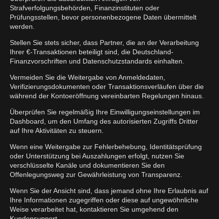
Strafverfolgungsbehörden, Finanzinstituten oder
Prüfungsstellen, bevor personenbezogene Daten übermittelt
werden.
Stellen Sie stets sicher, dass Partner, die an der Verarbeitung
Ihrer €-Transaktionen beteiligt sind, die Deutschland-
Finanzvorschriften und Datenschutzstandards einhalten.
Vermeiden Sie die Weitergabe von Anmeldedaten,
Verifizierungsdokumenten oder Transaktionsverläufen über die
während der Kontoeröffnung vereinbarten Regelungen hinaus.
Überprüfen Sie regelmäßig Ihre Einwilligungseinstellungen im
Dashboard, um den Umfang des autorisierten Zugriffs Dritter
auf Ihre Aktivitäten zu steuern.
Wenn eine Weitergabe zur Fehlerbehebung, Identitätsprüfung
oder Unterstützung bei Auszahlungen erfolgt, nutzen Sie
verschlüsselte Kanäle und dokumentieren Sie den
Offenlegungsweg zur Gewährleistung von Transparenz.
Wenn Sie der Ansicht sind, dass jemand ohne Ihre Erlaubnis auf
Ihre Informationen zugegriffen oder diese auf ungewöhnliche
Weise verarbeitet hat, kontaktieren Sie umgehend den
Kundensupport.