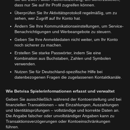
dass nur Sie auf Ihr Profil zugreifen können.
Überprüfen Sie Ihr Aktivitätsprotokoll regelmäßig, um zu
sehen, wer Zugriff auf Ihr Konto hat.
Ändern Sie Ihre Kommunikationseinstellungen, um Service-
Benachrichtigungen und Werbeangebote zu steuern.
Geben Sie Ihre Anmeldedaten nicht weiter, um Ihr Konto
noch sicherer zu machen.
Erstellen Sie starke Passwörter, indem Sie eine
Kombination aus Buchstaben, Zahlen und Symbolen
verwenden.
Nutzen Sie für Deutschland-spezifische Hilfe bei
datenbezogenen Fragen die zugelassenen Kontaktkanäle.
Wie Betvisa Spielerinformationen erfasst und verwaltet
Geben Sie ausschließlich während der Kontoerstellung und bei
finanziellen Transaktionen – wie Einzahlungen, Auszahlungen
und Identitätsprüfungen – vollständige und korrekte Daten an.
Die Angabe falscher oder unvollständiger Angaben kann zu
Transaktionsverzögerungen oder Kontoeinschränkungen
führen.