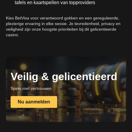
tafels en kaartspellen van topproviders
Kies BetVisa voor verantwoord gokken en een gereguleerde,
plezierige ervaring in elke sessie. Je tevredenheid, privacy en
veiligheid zijn onze hoogste prioriteiten bij dit gelicentieerde
casino.
Veilig & gelicentieerd
Speel met vertrouwen
Nu aanmelden