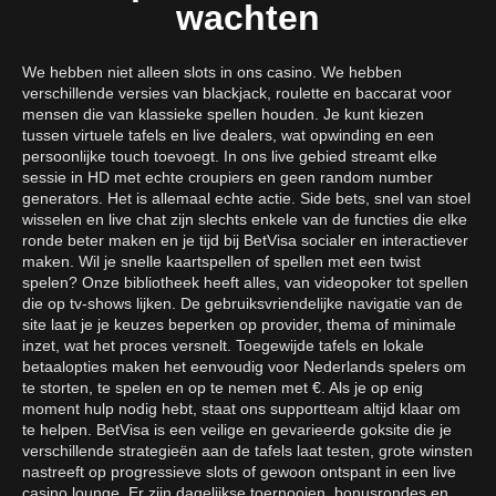
wachten
We hebben niet alleen slots in ons casino. We hebben
verschillende versies van blackjack, roulette en baccarat voor
mensen die van klassieke spellen houden. Je kunt kiezen
tussen virtuele tafels en live dealers, wat opwinding en een
persoonlijke touch toevoegt. In ons live gebied streamt elke
sessie in HD met echte croupiers en geen random number
generators. Het is allemaal echte actie. Side bets, snel van stoel
wisselen en live chat zijn slechts enkele van de functies die elke
ronde beter maken en je tijd bij BetVisa socialer en interactiever
maken. Wil je snelle kaartspellen of spellen met een twist
spelen? Onze bibliotheek heeft alles, van videopoker tot spellen
die op tv-shows lijken. De gebruiksvriendelijke navigatie van de
site laat je je keuzes beperken op provider, thema of minimale
inzet, wat het proces versnelt. Toegewijde tafels en lokale
betaalopties maken het eenvoudig voor Nederlands spelers om
te storten, te spelen en op te nemen met €. Als je op enig
moment hulp nodig hebt, staat ons supportteam altijd klaar om
te helpen. BetVisa is een veilige en gevarieerde goksite die je
verschillende strategieën aan de tafels laat testen, grote winsten
nastreeft op progressieve slots of gewoon ontspant in een live
casino lounge. Er zijn dagelijkse toernooien, bonusrondes en