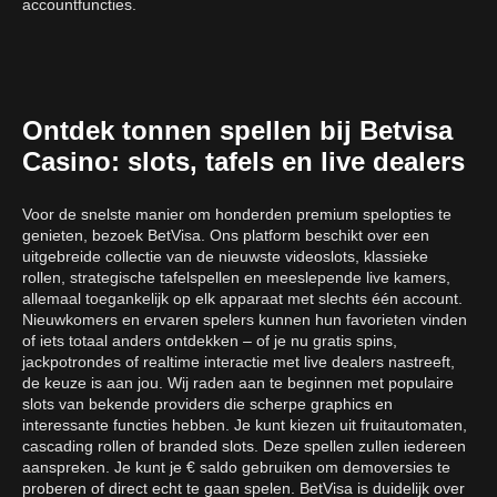
accountfuncties.
Ontdek tonnen spellen bij Betvisa
Casino: slots, tafels en live dealers
Voor de snelste manier om honderden premium spelopties te
genieten, bezoek BetVisa. Ons platform beschikt over een
uitgebreide collectie van de nieuwste videoslots, klassieke
rollen, strategische tafelspellen en meeslepende live kamers,
allemaal toegankelijk op elk apparaat met slechts één account.
Nieuwkomers en ervaren spelers kunnen hun favorieten vinden
of iets totaal anders ontdekken – of je nu gratis spins,
jackpotrondes of realtime interactie met live dealers nastreeft,
de keuze is aan jou. Wij raden aan te beginnen met populaire
slots van bekende providers die scherpe graphics en
interessante functies hebben. Je kunt kiezen uit fruitautomaten,
cascading rollen of branded slots. Deze spellen zullen iedereen
aanspreken. Je kunt je € saldo gebruiken om demoversies te
proberen of direct echt te gaan spelen. BetVisa is duidelijk over