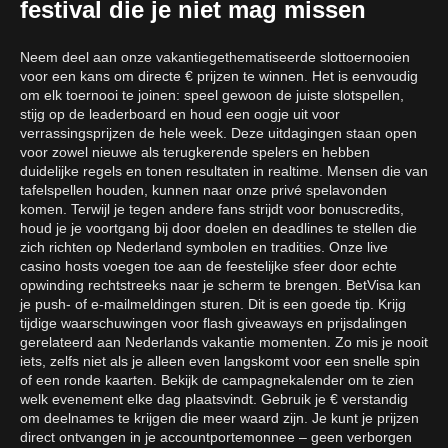
festival die je niet mag missen
Neem deel aan onze vakantiegethematiseerde slottoernooien
voor een kans om directe € prijzen te winnen. Het is eenvoudig
om elk toernooi te joinen: speel gewoon de juiste slotspellen,
stijg op de leaderboard en houd een oogje uit voor
verrassingsprijzen de hele week. Deze uitdagingen staan open
voor zowel nieuwe als terugkerende spelers en hebben
duidelijke regels en tonen resultaten in realtime. Mensen die van
tafelspellen houden, kunnen naar onze privé spelavonden
komen. Terwijl je tegen andere fans strijdt voor bonuscredits,
houd je je voortgang bij door doelen en deadlines te stellen die
zich richten op Nederland symbolen en tradities. Onze live
casino hosts voegen toe aan de feestelijke sfeer door echte
opwinding rechtstreeks naar je scherm te brengen. BetVisa kan
je push- of e-mailmeldingen sturen. Dit is een goede tip. Krijg
tijdige waarschuwingen voor flash giveaways en prijsdalingen
gerelateerd aan Nederlands vakantie momenten. Zo mis je nooit
iets, zelfs niet als je alleen even langskomt voor een snelle spin
of een ronde kaarten. Bekijk de campagnekalender om te zien
welk evenement elke dag plaatsvindt. Gebruik je € verstandig
om deelnames te krijgen die meer waard zijn. Je kunt je prijzen
direct ontvangen in je accountportemonnee – geen verborgen