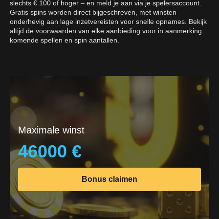
slechts € 100 of hoger – en meld je aan via je spelersaccount.
Gratis spins worden direct bijgeschreven, met winsten
onderhevig aan lage inzetvereisten voor snelle opnames. Bekijk
altijd de voorwaarden van elke aanbieding voor in aanmerking
komende spellen en spin aantallen.
Maximale winst
46000 €
Bonus claimen