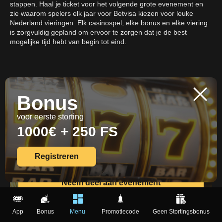
stappen. Haal je ticket voor het volgende grote evenement en
zie waarom spelers elk jaar voor Betvisa kiezen voor leuke
Nederland vieringen. Elk casinospel, elke bonus en elke viering
is zorgvuldig gepland om ervoor te zorgen dat je de best
mogelijke tijd hebt van begin tot eind.
Bonus
voor eerste storting
1000€ + 250 FS
Maximale winst
52800 €
Registreren
Neem deel aan evenement
App
Bonus
Menu
Promotiecode
Geen Stortingsbonus