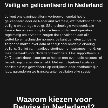
Veilig en gelicentieerd in Nederland
Je kunt ons gamingplatform vertrouwen omdat het is
gelicentieerd door de Nederland overheid, wat betekent dat het
veilig is en de regels volgt. SSL-technologie versleutelt alle
transacties en ons compliance team controleert operaties
regelmatig om ervoor te zorgen dat ze voldoen aan alle
wettelijke en technische normen. Je kunt genieten zonder je
zorgen te maken over data of eerlijk spel omdat je ervaring
veilig is. Geniet van naadloze stortingen en opnames met €, op
maat gemaakt voor Nederland bewoners. Ons supportteam is
24/7 beschikbaar, klaar om te helpen met eventuele account- of
beveiligingsvragen die je hebt. Met een uitgebreid scala aan
spellen die zijn geverifieerd op eerlijkheid door onafhankelijke
labs, garanderen we transparante resultaten elke sessie.
Waarom kiezen voor
Betvisa in Nederland?