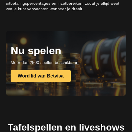
uitbetalingspercentages en inzetbereiken, zodat je altijd weet
wat je kunt verwachten wanneer je draait.
Nu spelen
Meer dan 2500 spellen beschikbaar
Word lid van Betvisa
Tafelspellen en liveshows