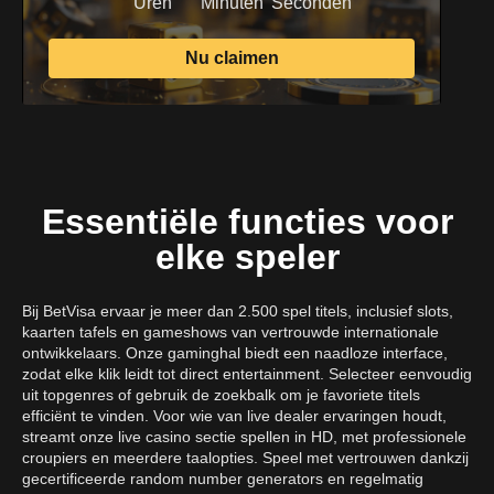
Uren
Minuten
Seconden
Nu claimen
Essentiële functies voor
elke speler
Bij BetVisa ervaar je meer dan 2.500 spel titels, inclusief slots,
kaarten tafels en gameshows van vertrouwde internationale
ontwikkelaars. Onze gaminghal biedt een naadloze interface,
zodat elke klik leidt tot direct entertainment. Selecteer eenvoudig
uit topgenres of gebruik de zoekbalk om je favoriete titels
efficiënt te vinden. Voor wie van live dealer ervaringen houdt,
streamt onze live casino sectie spellen in HD, met professionele
croupiers en meerdere taalopties. Speel met vertrouwen dankzij
gecertificeerde random number generators en regelmatig