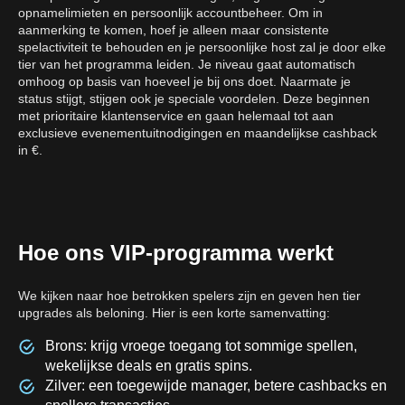
opnamelimieten en persoonlijk accountbeheer. Om in
aanmerking te komen, hoef je alleen maar consistente
spelactiviteit te behouden en je persoonlijke host zal je door elke
tier van het programma leiden. Je niveau gaat automatisch
omhoog op basis van hoeveel je bij ons doet. Naarmate je
status stijgt, stijgen ook je speciale voordelen. Deze beginnen
met prioritaire klantenservice en gaan helemaal tot aan
exclusieve evenementuitnodigingen en maandelijkse cashback
in €.
Hoe ons VIP-programma werkt
We kijken naar hoe betrokken spelers zijn en geven hen tier
upgrades als beloning. Hier is een korte samenvatting:
Brons: krijg vroege toegang tot sommige spellen,
wekelijkse deals en gratis spins.
Zilver: een toegewijde manager, betere cashbacks en