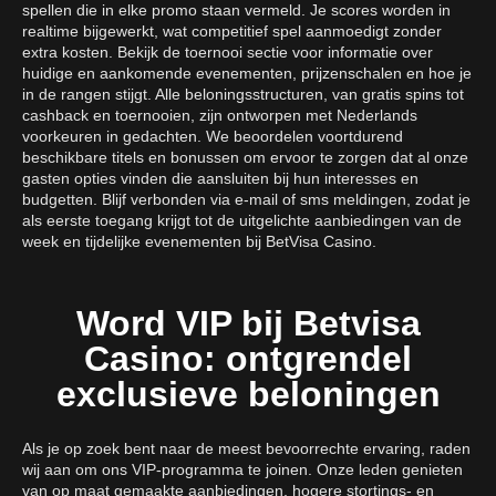
spellen die in elke promo staan vermeld. Je scores worden in
realtime bijgewerkt, wat competitief spel aanmoedigt zonder
extra kosten. Bekijk de toernooi sectie voor informatie over
huidige en aankomende evenementen, prijzenschalen en hoe je
in de rangen stijgt. Alle beloningsstructuren, van gratis spins tot
cashback en toernooien, zijn ontworpen met Nederlands
voorkeuren in gedachten. We beoordelen voortdurend
beschikbare titels en bonussen om ervoor te zorgen dat al onze
gasten opties vinden die aansluiten bij hun interesses en
budgetten. Blijf verbonden via e-mail of sms meldingen, zodat je
als eerste toegang krijgt tot de uitgelichte aanbiedingen van de
week en tijdelijke evenementen bij BetVisa Casino.
Word VIP bij Betvisa
Casino: ontgrendel
exclusieve beloningen
Als je op zoek bent naar de meest bevoorrechte ervaring, raden
wij aan om ons VIP-programma te joinen. Onze leden genieten
van op maat gemaakte aanbiedingen, hogere stortings- en