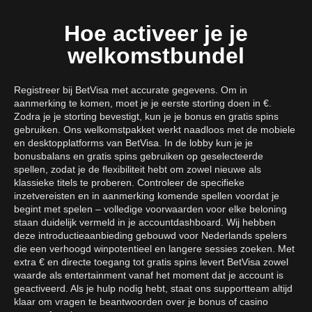
Hoe activeer je je
welkomstbundel
Registreer bij BetVisa met accurate gegevens. Om in
aanmerking te komen, moet je je eerste storting doen in €.
Zodra je je storting bevestigt, kun je je bonus en gratis spins
gebruiken. Ons welkomstpakket werkt naadloos met de mobiele
en desktopplatforms van BetVisa. In de lobby kun je je
bonusbalans en gratis spins gebruiken op geselecteerde
spellen, zodat je de flexibiliteit hebt om zowel nieuwe als
klassieke titels te proberen. Controleer de specifieke
inzetvereisten en in aanmerking komende spellen voordat je
begint met spelen – volledige voorwaarden voor elke beloning
staan duidelijk vermeld in je accountdashboard. Wij hebben
deze introductieaanbieding gebouwd voor Nederlands spelers
die een verhoogd winpotentieel en langere sessies zoeken. Met
extra € en directe toegang tot gratis spins levert BetVisa zowel
waarde als entertainment vanaf het moment dat je account is
geactiveerd. Als je hulp nodig hebt, staat ons supportteam altijd
klaar om vragen te beantwoorden over je bonus of casino