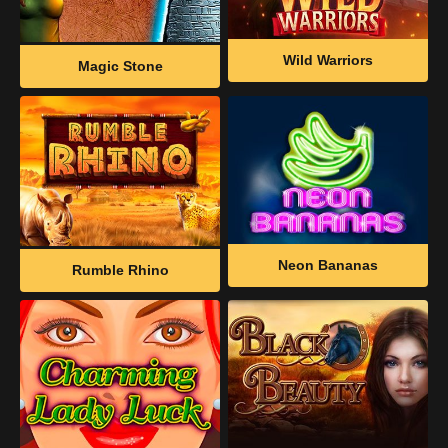
Wild Warriors
Magic Stone
Neon Bananas
Rumble Rhino