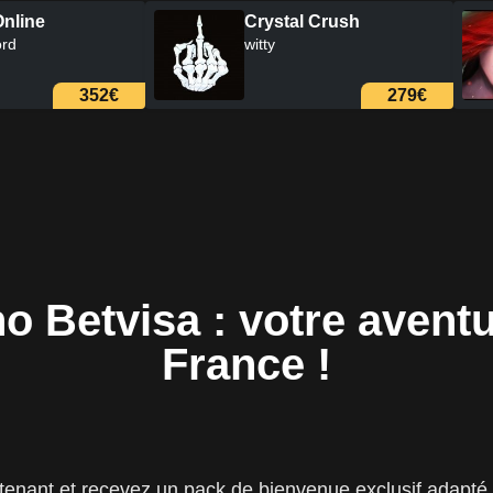
Attack
Bingo Online
on Queen
BeautyLord
28€
352€
no Betvisa : votre aven
France !
enant et recevez un pack de bienvenue exclusif adapté