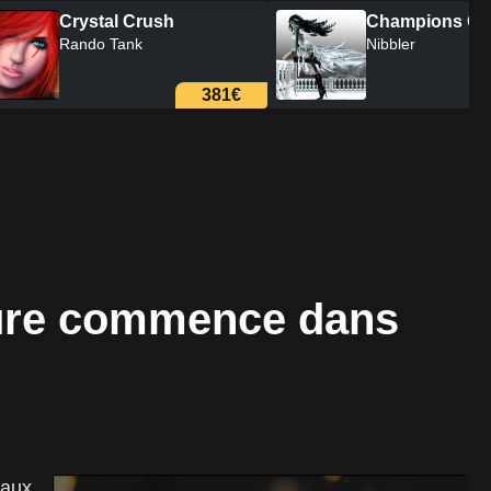
Crystal Crush
Crystal Crush
witty
Rando Tank
279€
ture commence dans
 aux