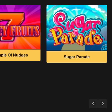
ple Of Nudges
Sugar Parade