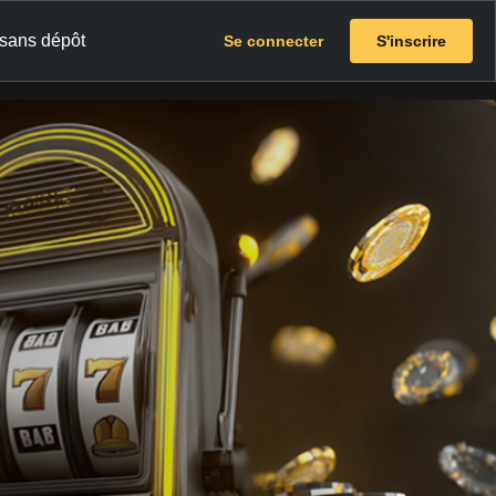
sans dépôt
Se connecter
S'inscrire