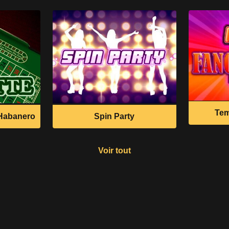
Tem
 Habanero
Spin Party
Voir tout